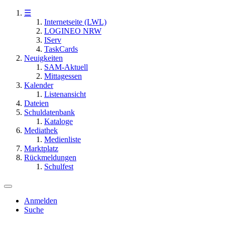
☰
Internetseite (LWL)
LOGINEO NRW
IServ
TaskCards
Neuigkeiten
SAM-Aktuell
Mittagessen
Kalender
Listenansicht
Dateien
Schuldatenbank
Kataloge
Mediathek
Medienliste
Marktplatz
Rückmeldungen
Schulfest
Anmelden
Suche