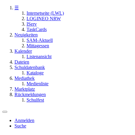
☰
Internetseite (LWL)
LOGINEO NRW
IServ
TaskCards
Neuigkeiten
SAM-Aktuell
Mittagessen
Kalender
Listenansicht
Dateien
Schuldatenbank
Kataloge
Mediathek
Medienliste
Marktplatz
Rückmeldungen
Schulfest
Anmelden
Suche