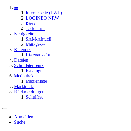
☰
Internetseite (LWL)
LOGINEO NRW
IServ
TaskCards
Neuigkeiten
SAM-Aktuell
Mittagessen
Kalender
Listenansicht
Dateien
Schuldatenbank
Kataloge
Mediathek
Medienliste
Marktplatz
Rückmeldungen
Schulfest
Anmelden
Suche