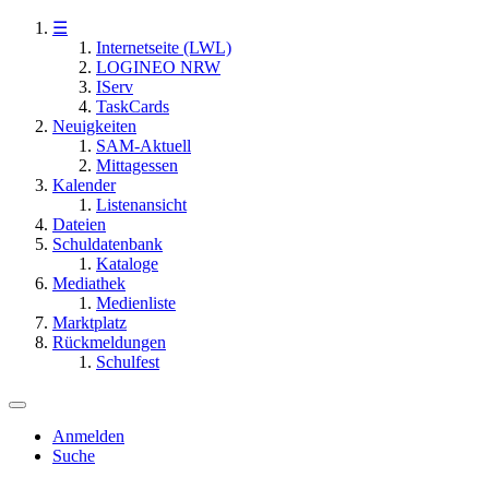
☰
Internetseite (LWL)
LOGINEO NRW
IServ
TaskCards
Neuigkeiten
SAM-Aktuell
Mittagessen
Kalender
Listenansicht
Dateien
Schuldatenbank
Kataloge
Mediathek
Medienliste
Marktplatz
Rückmeldungen
Schulfest
Anmelden
Suche