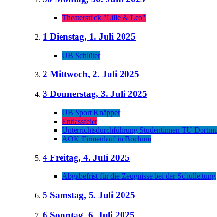
Theaterstück "Lille & Leo"
1
Dienstag, 1. Juli 2025
UB Schlüter
2
Mittwoch, 2. Juli 2025
3
Donnerstag, 3. Juli 2025
UB Sport Knäpper
Entlassfeier
Unterrichtsdurchführung Studentinnen TU Dortm
AOK-Firmenlauf in Bochum
4
Freitag, 4. Juli 2025
Abgabefrist für die Zeugnisse bei der Schulleitung
5
Samstag, 5. Juli 2025
6
Sonntag, 6. Juli 2025