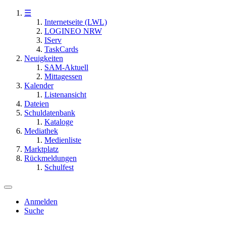
☰
Internetseite (LWL)
LOGINEO NRW
IServ
TaskCards
Neuigkeiten
SAM-Aktuell
Mittagessen
Kalender
Listenansicht
Dateien
Schuldatenbank
Kataloge
Mediathek
Medienliste
Marktplatz
Rückmeldungen
Schulfest
Anmelden
Suche