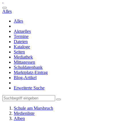
Alles
Alles
Aktuelles
Termine
Dateien
Kataloge
Seiten
Mediathek
Mittagessen
Schuldatenbank
Marktplatz-Eintrag
Blog-Artikel
Erweiterte Suche
Schule am Marsbruch
Medienliste
Alben