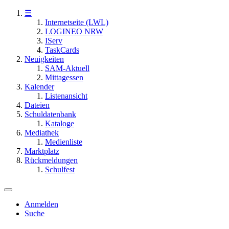
☰
Internetseite (LWL)
LOGINEO NRW
IServ
TaskCards
Neuigkeiten
SAM-Aktuell
Mittagessen
Kalender
Listenansicht
Dateien
Schuldatenbank
Kataloge
Mediathek
Medienliste
Marktplatz
Rückmeldungen
Schulfest
Anmelden
Suche