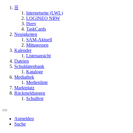
☰
Internetseite (LWL)
LOGINEO NRW
IServ
TaskCards
Neuigkeiten
SAM-Aktuell
Mittagessen
Kalender
Listenansicht
Dateien
Schuldatenbank
Kataloge
Mediathek
Medienliste
Marktplatz
Rückmeldungen
Schulfest
Anmelden
Suche