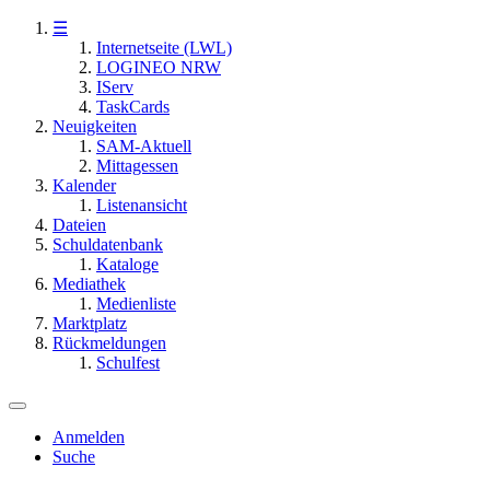
☰
Internetseite (LWL)
LOGINEO NRW
IServ
TaskCards
Neuigkeiten
SAM-Aktuell
Mittagessen
Kalender
Listenansicht
Dateien
Schuldatenbank
Kataloge
Mediathek
Medienliste
Marktplatz
Rückmeldungen
Schulfest
Anmelden
Suche