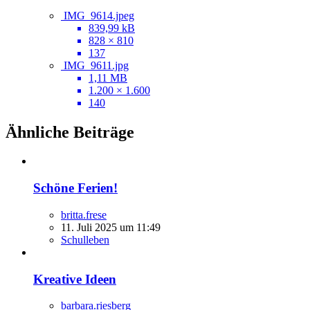
IMG_9614.jpeg
839,99 kB
828 × 810
137
IMG_9611.jpg
1,11 MB
1.200 × 1.600
140
Ähnliche Beiträge
Schöne Ferien!
britta.frese
11. Juli 2025 um 11:49
Schulleben
Kreative Ideen
barbara.riesberg