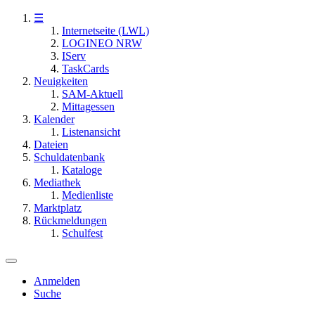
☰
Internetseite (LWL)
LOGINEO NRW
IServ
TaskCards
Neuigkeiten
SAM-Aktuell
Mittagessen
Kalender
Listenansicht
Dateien
Schuldatenbank
Kataloge
Mediathek
Medienliste
Marktplatz
Rückmeldungen
Schulfest
Anmelden
Suche