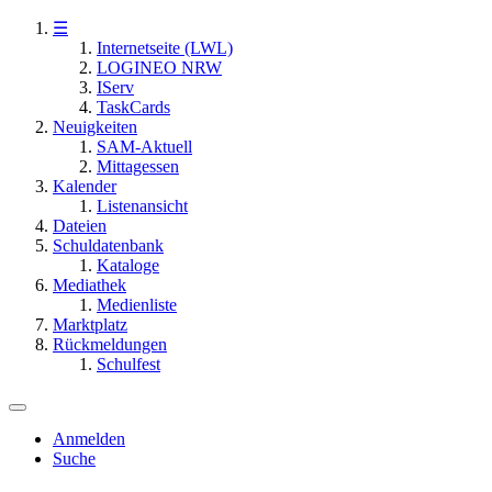
☰
Internetseite (LWL)
LOGINEO NRW
IServ
TaskCards
Neuigkeiten
SAM-Aktuell
Mittagessen
Kalender
Listenansicht
Dateien
Schuldatenbank
Kataloge
Mediathek
Medienliste
Marktplatz
Rückmeldungen
Schulfest
Anmelden
Suche