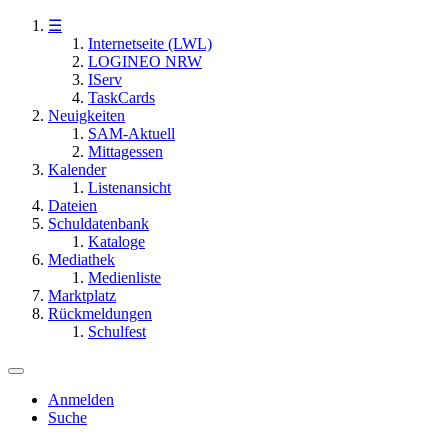
☰
Internetseite (LWL)
LOGINEO NRW
IServ
TaskCards
Neuigkeiten
SAM-Aktuell
Mittagessen
Kalender
Listenansicht
Dateien
Schuldatenbank
Kataloge
Mediathek
Medienliste
Marktplatz
Rückmeldungen
Schulfest
Anmelden
Suche