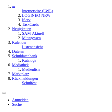
☰
Internetseite (LWL)
LOGINEO NRW
IServ
TaskCards
Neuigkeiten
SAM-Aktuell
Mittagessen
Kalender
Listenansicht
Dateien
Schuldatenbank
Kataloge
Mediathek
Medienliste
Marktplatz
Rückmeldungen
Schulfest
Anmelden
Suche