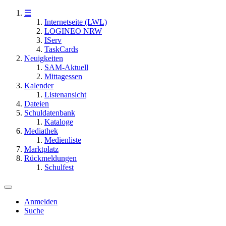
☰
Internetseite (LWL)
LOGINEO NRW
IServ
TaskCards
Neuigkeiten
SAM-Aktuell
Mittagessen
Kalender
Listenansicht
Dateien
Schuldatenbank
Kataloge
Mediathek
Medienliste
Marktplatz
Rückmeldungen
Schulfest
Anmelden
Suche