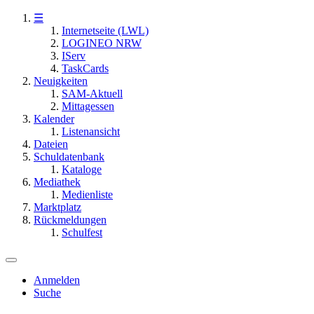
☰
Internetseite (LWL)
LOGINEO NRW
IServ
TaskCards
Neuigkeiten
SAM-Aktuell
Mittagessen
Kalender
Listenansicht
Dateien
Schuldatenbank
Kataloge
Mediathek
Medienliste
Marktplatz
Rückmeldungen
Schulfest
Anmelden
Suche