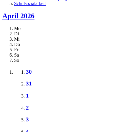
Schulsozialarbeit
April 2026
Mo
Di
Mi
Do
Fr
Sa
So
30
31
1
2
3
4