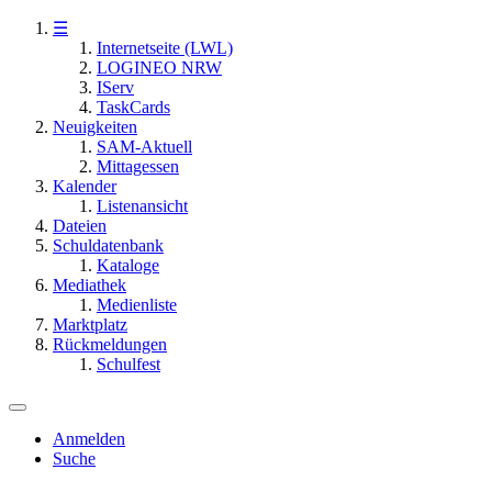
☰
Internetseite (LWL)
LOGINEO NRW
IServ
TaskCards
Neuigkeiten
SAM-Aktuell
Mittagessen
Kalender
Listenansicht
Dateien
Schuldatenbank
Kataloge
Mediathek
Medienliste
Marktplatz
Rückmeldungen
Schulfest
Anmelden
Suche