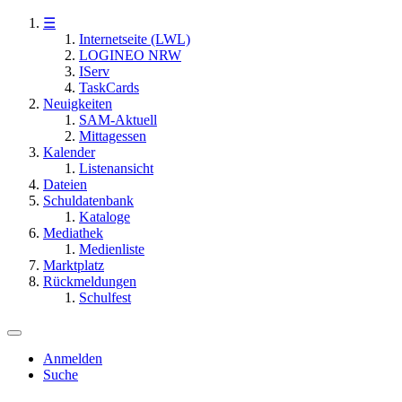
☰
Internetseite (LWL)
LOGINEO NRW
IServ
TaskCards
Neuigkeiten
SAM-Aktuell
Mittagessen
Kalender
Listenansicht
Dateien
Schuldatenbank
Kataloge
Mediathek
Medienliste
Marktplatz
Rückmeldungen
Schulfest
Anmelden
Suche