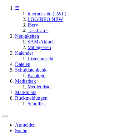
☰
Internetseite (LWL)
LOGINEO NRW
IServ
TaskCards
Neuigkeiten
SAM-Aktuell
Mittagessen
Kalender
Listenansicht
Dateien
Schuldatenbank
Kataloge
Mediathek
Medienliste
Marktplatz
Rückmeldungen
Schulfest
Anmelden
Suche