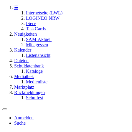
☰
Internetseite (LWL)
LOGINEO NRW
IServ
TaskCards
Neuigkeiten
SAM-Aktuell
Mittagessen
Kalender
Listenansicht
Dateien
Schuldatenbank
Kataloge
Mediathek
Medienliste
Marktplatz
Rückmeldungen
Schulfest
Anmelden
Suche