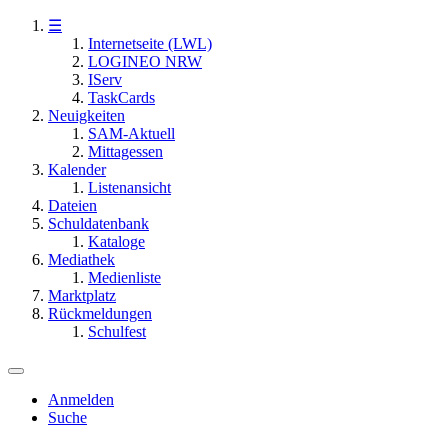
☰
Internetseite (LWL)
LOGINEO NRW
IServ
TaskCards
Neuigkeiten
SAM-Aktuell
Mittagessen
Kalender
Listenansicht
Dateien
Schuldatenbank
Kataloge
Mediathek
Medienliste
Marktplatz
Rückmeldungen
Schulfest
Anmelden
Suche