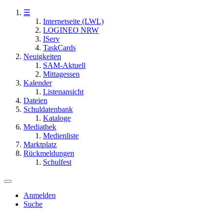
☰
Internetseite (LWL)
LOGINEO NRW
IServ
TaskCards
Neuigkeiten
SAM-Aktuell
Mittagessen
Kalender
Listenansicht
Dateien
Schuldatenbank
Kataloge
Mediathek
Medienliste
Marktplatz
Rückmeldungen
Schulfest
Anmelden
Suche