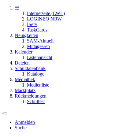
☰
Internetseite (LWL)
LOGINEO NRW
IServ
TaskCards
Neuigkeiten
SAM-Aktuell
Mittagessen
Kalender
Listenansicht
Dateien
Schuldatenbank
Kataloge
Mediathek
Medienliste
Marktplatz
Rückmeldungen
Schulfest
Anmelden
Suche