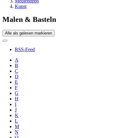
Medientipps
Kunst
Malen & Basteln
Alle als gelesen markieren
RSS-Feed
A
B
C
D
E
F
G
H
I
J
K
L
M
N
O