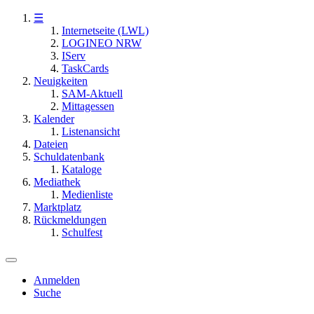
☰
Internetseite (LWL)
LOGINEO NRW
IServ
TaskCards
Neuigkeiten
SAM-Aktuell
Mittagessen
Kalender
Listenansicht
Dateien
Schuldatenbank
Kataloge
Mediathek
Medienliste
Marktplatz
Rückmeldungen
Schulfest
Anmelden
Suche