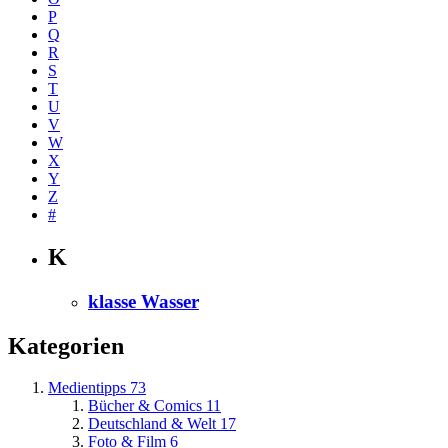
P
Q
R
S
T
U
V
W
X
Y
Z
#
K
klasse Wasser
Kategorien
Medientipps
73
Bücher & Comics
11
Deutschland & Welt
17
Foto & Film
6