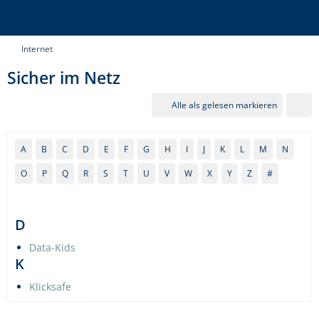
Internet
Sicher im Netz
Alle als gelesen markieren
A
B
C
D
E
F
G
H
I
J
K
L
M
N
O
P
Q
R
S
T
U
V
W
X
Y
Z
#
D
Data-Kids
K
Klicksafe