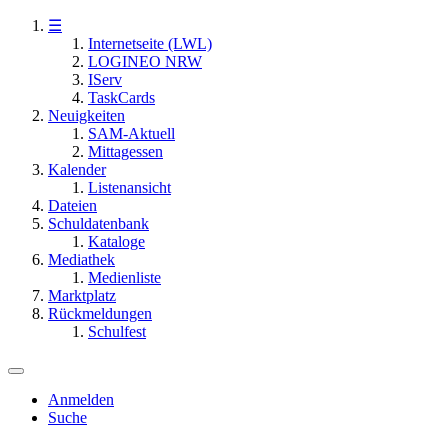
☰
Internetseite (LWL)
LOGINEO NRW
IServ
TaskCards
Neuigkeiten
SAM-Aktuell
Mittagessen
Kalender
Listenansicht
Dateien
Schuldatenbank
Kataloge
Mediathek
Medienliste
Marktplatz
Rückmeldungen
Schulfest
Anmelden
Suche