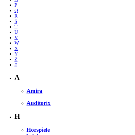
P
Q
R
S
T
U
V
W
X
Y
Z
#
A
Amira
Auditorix
H
Hörspiele