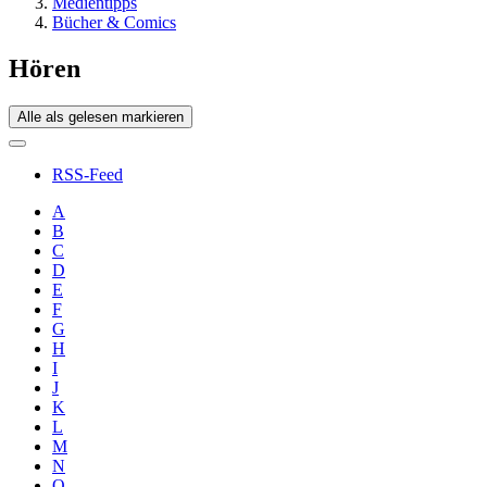
Medientipps
Bücher & Comics
Hören
Alle als gelesen markieren
RSS-Feed
A
B
C
D
E
F
G
H
I
J
K
L
M
N
O