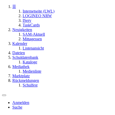
☰
Internetseite (LWL)
LOGINEO NRW
IServ
TaskCards
Neuigkeiten
SAM-Aktuell
Mittagessen
Kalender
Listenansicht
Dateien
Schuldatenbank
Kataloge
Mediathek
Medienliste
Marktplatz
Rückmeldungen
Schulfest
Anmelden
Suche