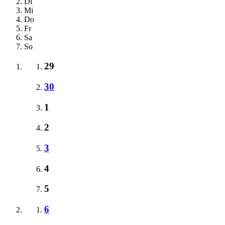
Di
Mi
Do
Fr
Sa
So
29
30
1
2
3
4
5
6