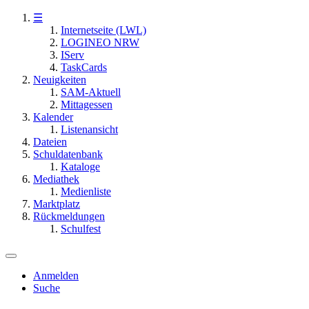
☰
Internetseite (LWL)
LOGINEO NRW
IServ
TaskCards
Neuigkeiten
SAM-Aktuell
Mittagessen
Kalender
Listenansicht
Dateien
Schuldatenbank
Kataloge
Mediathek
Medienliste
Marktplatz
Rückmeldungen
Schulfest
Anmelden
Suche