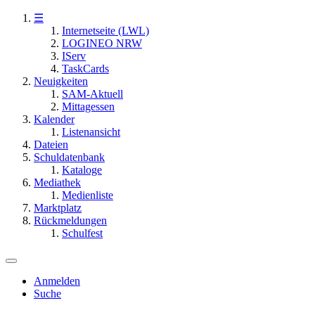
☰
Internetseite (LWL)
LOGINEO NRW
IServ
TaskCards
Neuigkeiten
SAM-Aktuell
Mittagessen
Kalender
Listenansicht
Dateien
Schuldatenbank
Kataloge
Mediathek
Medienliste
Marktplatz
Rückmeldungen
Schulfest
Anmelden
Suche