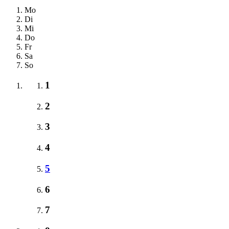
Mo
Di
Mi
Do
Fr
Sa
So
1
2
3
4
5
6
7