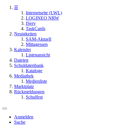
☰
Internetseite (LWL)
LOGINEO NRW
IServ
TaskCards
Neuigkeiten
SAM-Aktuell
Mittagessen
Kalender
Listenansicht
Dateien
Schuldatenbank
Kataloge
Mediathek
Medienliste
Marktplatz
Rückmeldungen
Schulfest
Anmelden
Suche