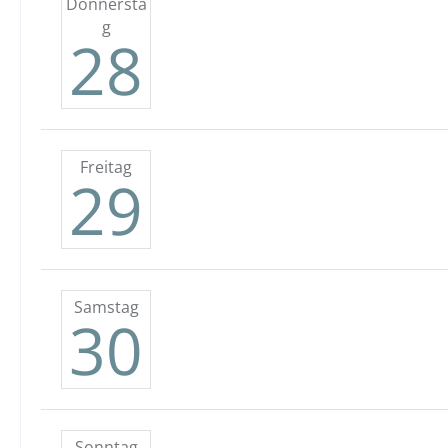
Donnersta
g
28
Freitag
29
Samstag
30
Sonntag