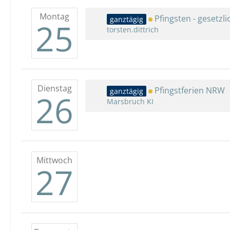
Montag
Pfingsten - gesetzli
ganztägig
25
torsten.dittrich
Dienstag
Pfingstferien NRW
ganztägig
26
Marsbruch KI
Mittwoch
27