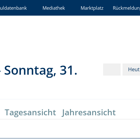
uldatenbank
Mediathek
Marktplatz
Rückmeldun
 Sonntag, 31.
Heut
Tagesansicht
Jahresansicht