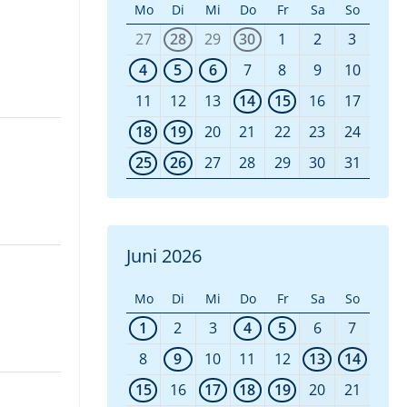
Mo
Di
Mi
Do
Fr
Sa
So
27
28
29
30
1
2
3
4
5
6
7
8
9
10
11
12
13
14
15
16
17
18
19
20
21
22
23
24
25
26
27
28
29
30
31
Juni 2026
Mo
Di
Mi
Do
Fr
Sa
So
1
2
3
4
5
6
7
8
9
10
11
12
13
14
15
16
17
18
19
20
21