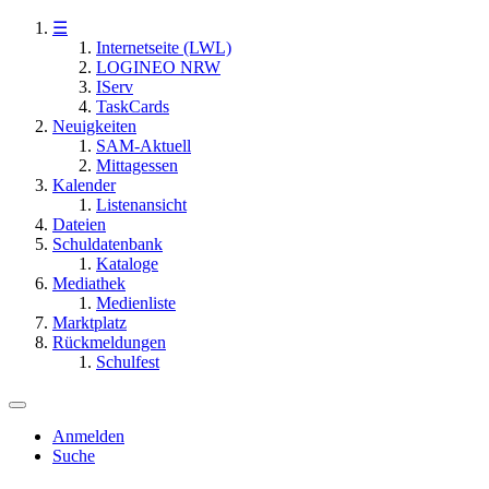
☰
Internetseite (LWL)
LOGINEO NRW
IServ
TaskCards
Neuigkeiten
SAM-Aktuell
Mittagessen
Kalender
Listenansicht
Dateien
Schuldatenbank
Kataloge
Mediathek
Medienliste
Marktplatz
Rückmeldungen
Schulfest
Anmelden
Suche