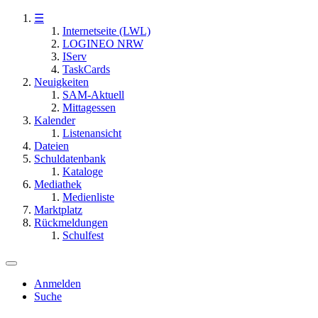
☰
Internetseite (LWL)
LOGINEO NRW
IServ
TaskCards
Neuigkeiten
SAM-Aktuell
Mittagessen
Kalender
Listenansicht
Dateien
Schuldatenbank
Kataloge
Mediathek
Medienliste
Marktplatz
Rückmeldungen
Schulfest
Anmelden
Suche