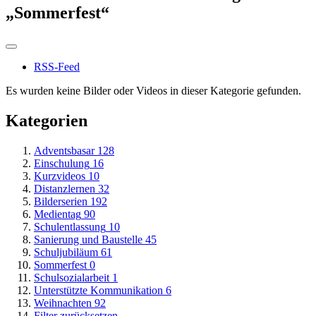
„Sommerfest“
RSS-Feed
Es wurden keine Bilder oder Videos in dieser Kategorie gefunden.
Kategorien
Adventsbasar
128
Einschulung
16
Kurzvideos
10
Distanzlernen
32
Bilderserien
192
Medientag
90
Schulentlassung
10
Sanierung und Baustelle
45
Schuljubiläum
61
Sommerfest
0
Schulsozialarbeit
1
Unterstützte Kommunikation
6
Weihnachten
92
Filter zurücksetzen