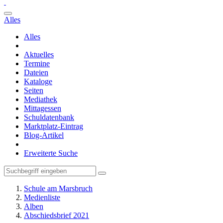
Alles
Alles
Aktuelles
Termine
Dateien
Kataloge
Seiten
Mediathek
Mittagessen
Schuldatenbank
Marktplatz-Eintrag
Blog-Artikel
Erweiterte Suche
Schule am Marsbruch
Medienliste
Alben
Abschiedsbrief 2021