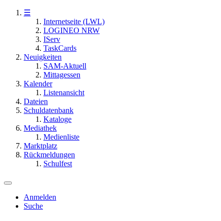
☰
Internetseite (LWL)
LOGINEO NRW
IServ
TaskCards
Neuigkeiten
SAM-Aktuell
Mittagessen
Kalender
Listenansicht
Dateien
Schuldatenbank
Kataloge
Mediathek
Medienliste
Marktplatz
Rückmeldungen
Schulfest
Anmelden
Suche