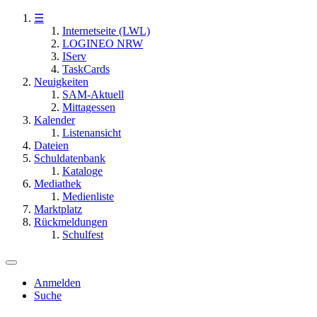
☰
Internetseite (LWL)
LOGINEO NRW
IServ
TaskCards
Neuigkeiten
SAM-Aktuell
Mittagessen
Kalender
Listenansicht
Dateien
Schuldatenbank
Kataloge
Mediathek
Medienliste
Marktplatz
Rückmeldungen
Schulfest
Anmelden
Suche