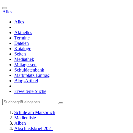
Alles
Alles
Aktuelles
Termine
Dateien
Kataloge
Seiten
Mediathek
Mittagessen
Schuldatenbank
Marktplatz-Eintrag
Blog-Artikel
Erweiterte Suche
Schule am Marsbruch
Medienliste
Alben
Abschiedsbrief 2021