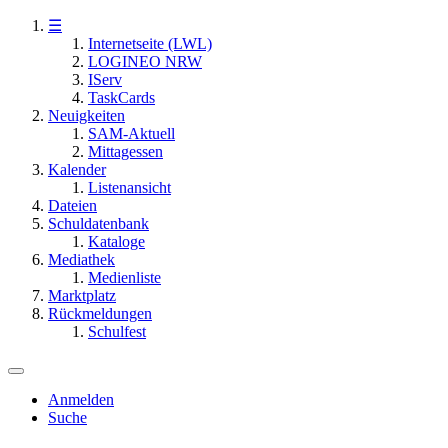
☰
Internetseite (LWL)
LOGINEO NRW
IServ
TaskCards
Neuigkeiten
SAM-Aktuell
Mittagessen
Kalender
Listenansicht
Dateien
Schuldatenbank
Kataloge
Mediathek
Medienliste
Marktplatz
Rückmeldungen
Schulfest
Anmelden
Suche