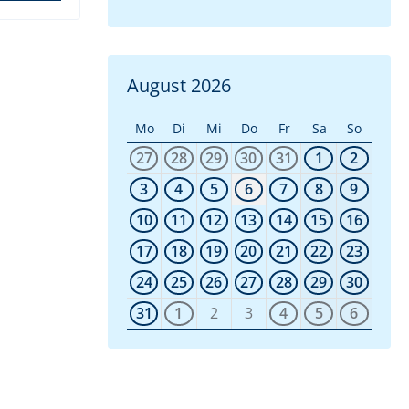
August 2026
Mo
Di
Mi
Do
Fr
Sa
So
27
28
29
30
31
1
2
3
4
5
6
7
8
9
10
11
12
13
14
15
16
17
18
19
20
21
22
23
24
25
26
27
28
29
30
31
1
2
3
4
5
6