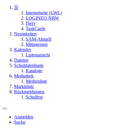
☰
Internetseite (LWL)
LOGINEO NRW
IServ
TaskCards
Neuigkeiten
SAM-Aktuell
Mittagessen
Kalender
Listenansicht
Dateien
Schuldatenbank
Kataloge
Mediathek
Medienliste
Marktplatz
Rückmeldungen
Schulfest
Anmelden
Suche