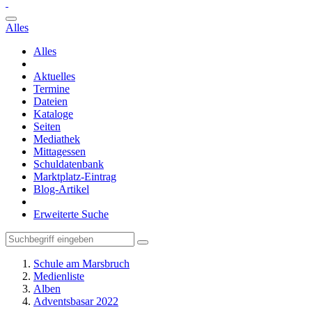
Alles
Alles
Aktuelles
Termine
Dateien
Kataloge
Seiten
Mediathek
Mittagessen
Schuldatenbank
Marktplatz-Eintrag
Blog-Artikel
Erweiterte Suche
Schule am Marsbruch
Medienliste
Alben
Adventsbasar 2022