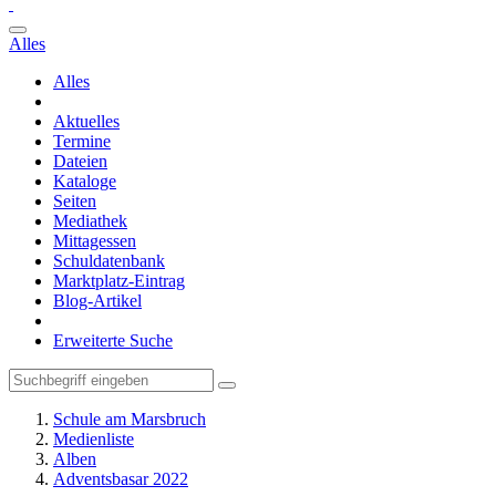
Alles
Alles
Aktuelles
Termine
Dateien
Kataloge
Seiten
Mediathek
Mittagessen
Schuldatenbank
Marktplatz-Eintrag
Blog-Artikel
Erweiterte Suche
Schule am Marsbruch
Medienliste
Alben
Adventsbasar 2022