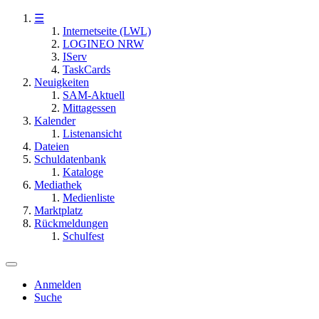
☰
Internetseite (LWL)
LOGINEO NRW
IServ
TaskCards
Neuigkeiten
SAM-Aktuell
Mittagessen
Kalender
Listenansicht
Dateien
Schuldatenbank
Kataloge
Mediathek
Medienliste
Marktplatz
Rückmeldungen
Schulfest
Anmelden
Suche