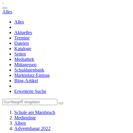
Alles
Alles
Aktuelles
Termine
Dateien
Kataloge
Seiten
Mediathek
Mittagessen
Schuldatenbank
Marktplatz-Eintrag
Blog-Artikel
Erweiterte Suche
Schule am Marsbruch
Medienliste
Alben
Adventsbasar 2022