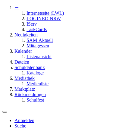
☰
Internetseite (LWL)
LOGINEO NRW
IServ
TaskCards
Neuigkeiten
SAM-Aktuell
Mittagessen
Kalender
Listenansicht
Dateien
Schuldatenbank
Kataloge
Mediathek
Medienliste
Marktplatz
Rückmeldungen
Schulfest
Anmelden
Suche