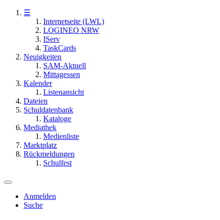
☰
Internetseite (LWL)
LOGINEO NRW
IServ
TaskCards
Neuigkeiten
SAM-Aktuell
Mittagessen
Kalender
Listenansicht
Dateien
Schuldatenbank
Kataloge
Mediathek
Medienliste
Marktplatz
Rückmeldungen
Schulfest
Anmelden
Suche