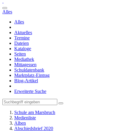
Alles
Alles
Aktuelles
Termine
Dateien
Kataloge
Seiten
Mediathek
Mittagessen
Schuldatenbank
Marktplatz-Eintrag
Blog-Artikel
Erweiterte Suche
Schule am Marsbruch
Medienliste
Alben
Abschiedsbrief 2020