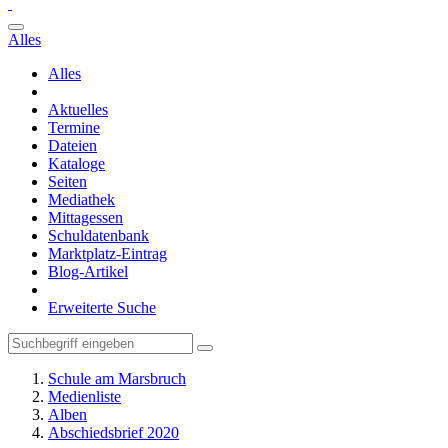
Alles
Alles
Aktuelles
Termine
Dateien
Kataloge
Seiten
Mediathek
Mittagessen
Schuldatenbank
Marktplatz-Eintrag
Blog-Artikel
Erweiterte Suche
Schule am Marsbruch
Medienliste
Alben
Abschiedsbrief 2020