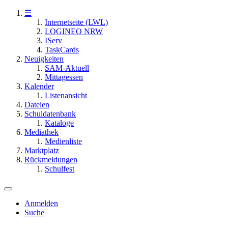
☰
Internetseite (LWL)
LOGINEO NRW
IServ
TaskCards
Neuigkeiten
SAM-Aktuell
Mittagessen
Kalender
Listenansicht
Dateien
Schuldatenbank
Kataloge
Mediathek
Medienliste
Marktplatz
Rückmeldungen
Schulfest
Anmelden
Suche