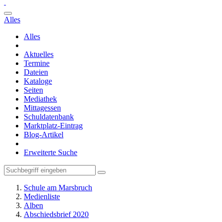
Alles
Alles
Aktuelles
Termine
Dateien
Kataloge
Seiten
Mediathek
Mittagessen
Schuldatenbank
Marktplatz-Eintrag
Blog-Artikel
Erweiterte Suche
Schule am Marsbruch
Medienliste
Alben
Abschiedsbrief 2020