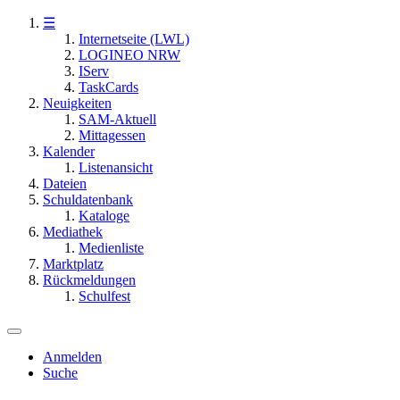
☰
Internetseite (LWL)
LOGINEO NRW
IServ
TaskCards
Neuigkeiten
SAM-Aktuell
Mittagessen
Kalender
Listenansicht
Dateien
Schuldatenbank
Kataloge
Mediathek
Medienliste
Marktplatz
Rückmeldungen
Schulfest
Anmelden
Suche