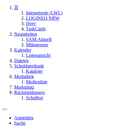
☰
Internetseite (LWL)
LOGINEO NRW
IServ
TaskCards
Neuigkeiten
SAM-Aktuell
Mittagessen
Kalender
Listenansicht
Dateien
Schuldatenbank
Kataloge
Mediathek
Medienliste
Marktplatz
Rückmeldungen
Schulfest
Anmelden
Suche