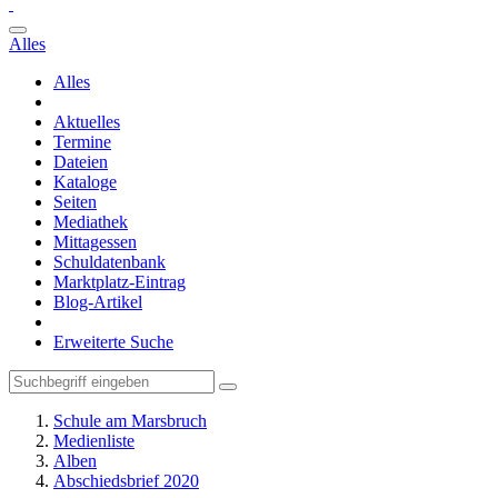
Alles
Alles
Aktuelles
Termine
Dateien
Kataloge
Seiten
Mediathek
Mittagessen
Schuldatenbank
Marktplatz-Eintrag
Blog-Artikel
Erweiterte Suche
Schule am Marsbruch
Medienliste
Alben
Abschiedsbrief 2020