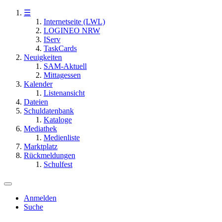
☰
Internetseite (LWL)
LOGINEO NRW
IServ
TaskCards
Neuigkeiten
SAM-Aktuell
Mittagessen
Kalender
Listenansicht
Dateien
Schuldatenbank
Kataloge
Mediathek
Medienliste
Marktplatz
Rückmeldungen
Schulfest
Anmelden
Suche