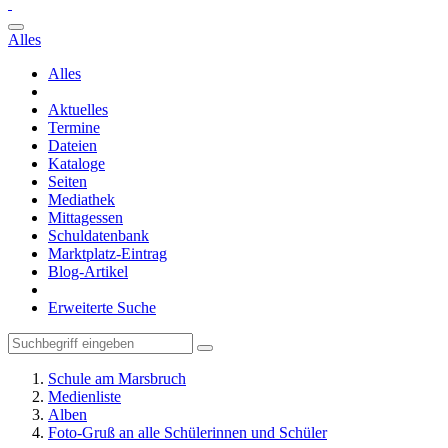
Alles
Alles
Aktuelles
Termine
Dateien
Kataloge
Seiten
Mediathek
Mittagessen
Schuldatenbank
Marktplatz-Eintrag
Blog-Artikel
Erweiterte Suche
Schule am Marsbruch
Medienliste
Alben
Foto-Gruß an alle Schülerinnen und Schüler