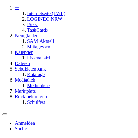
☰
Internetseite (LWL)
LOGINEO NRW
IServ
TaskCards
Neuigkeiten
SAM-Aktuell
Mittagessen
Kalender
Listenansicht
Dateien
Schuldatenbank
Kataloge
Mediathek
Medienliste
Marktplatz
Rückmeldungen
Schulfest
Anmelden
Suche