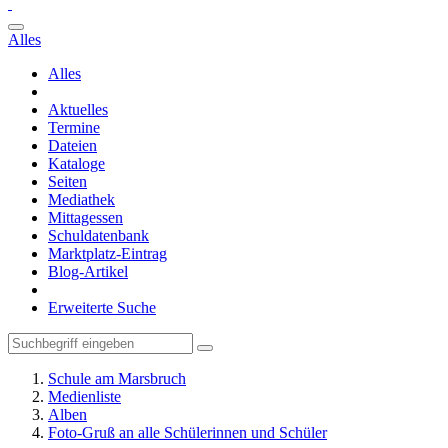
Alles
Alles
Aktuelles
Termine
Dateien
Kataloge
Seiten
Mediathek
Mittagessen
Schuldatenbank
Marktplatz-Eintrag
Blog-Artikel
Erweiterte Suche
Schule am Marsbruch
Medienliste
Alben
Foto-Gruß an alle Schülerinnen und Schüler