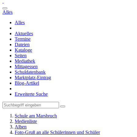
Alles
Alles
Aktuelles
Termine
Dateien
Kataloge
Seiten
Mediathek
Mittagessen
Schuldatenbank
Marktplatz-Eintrag
Blog-Artikel
Erweiterte Suche
Schule am Marsbruch
Medienliste
Alben
Foto-Gruß an alle Schülerinnen und Schüler