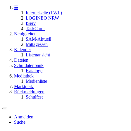
☰
Internetseite (LWL)
LOGINEO NRW
IServ
TaskCards
Neuigkeiten
SAM-Aktuell
Mittagessen
Kalender
Listenansicht
Dateien
Schuldatenbank
Kataloge
Mediathek
Medienliste
Marktplatz
Rückmeldungen
Schulfest
Anmelden
Suche