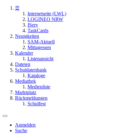
☰
Internetseite (LWL)
LOGINEO NRW
IServ
TaskCards
Neuigkeiten
SAM-Aktuell
Mittagessen
Kalender
Listenansicht
Dateien
Schuldatenbank
Kataloge
Mediathek
Medienliste
Marktplatz
Rückmeldungen
Schulfest
Anmelden
Suche