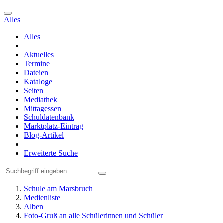
Alles
Alles
Aktuelles
Termine
Dateien
Kataloge
Seiten
Mediathek
Mittagessen
Schuldatenbank
Marktplatz-Eintrag
Blog-Artikel
Erweiterte Suche
Schule am Marsbruch
Medienliste
Alben
Foto-Gruß an alle Schülerinnen und Schüler